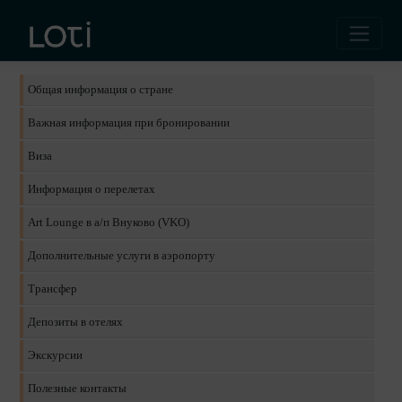
Турция
Общая информация о стране
Важная информация при бронировании
Виза
Информация о перелетах
Art Lounge в а/п Внуково (VKO)
Дополнительные услуги в аэропорту
Трансфер
Депозиты в отелях
Экскурсии
Полезные контакты